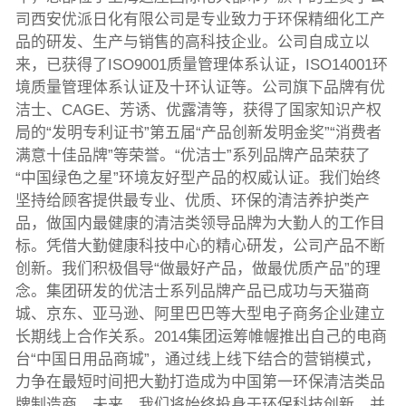
司西安优派日化有限公司是专业致力于环保精细化工产
品的研发、生产与销售的高科技企业。公司自成立以
来，已获得了ISO9001质量管理体系认证，ISO14001环
境质量管理体系认证及十环认证等。公司旗下品牌有优
洁士、CAGE、芳诱、优露清等，获得了国家知识产权
局的“发明专利证书”第五届“产品创新发明金奖”“消费者
满意十佳品牌”等荣誉。“优洁士”系列品牌产品荣获了
“中国绿色之星”环境友好型产品的权威认证。我们始终
坚持给顾客提供最专业、优质、环保的清洁养护类产
品，做国内最健康的清洁类领导品牌为大勤人的工作目
标。凭借大勤健康科技中心的精心研发，公司产品不断
创新。我们积极倡导“做最好产品，做最优质产品”的理
念。集团研发的优洁士系列品牌产品已成功与天猫商
城、京东、亚马逊、阿里巴巴等大型电子商务企业建立
长期线上合作关系。2014集团运筹帷幄推出自己的电商
台“中国日用品商城”，通过线上线下结合的营销模式，
力争在最短时间把大勤打造成为中国第一环保清洁类品
牌制造商，未来，我们将始终投身于环保科技创新，并