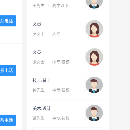
王先生
·
高中以下
系电话
文员
罗女士
·
大专
文员
张女士
·
中专/技校
系电话
技工/普工
钟先生
·
中专/技校
美术/设计
谭先生
·
中专/技校
系电话