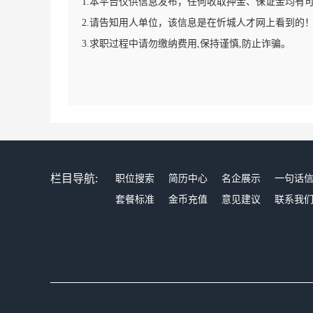
1.本平台仅供信息发布，任何收取押金、保证金均有
2.请告知用人单位，该信息是在忻城人才网上看到的
3.求职过程中请勿缴纳费用,保持谨慎,防止诈骗。
栏目导航:
职位搜索
简历中心
名企展示
一句话
套餐标准
金币充值
意见建议
联系我