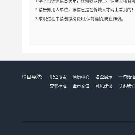
1.本平台仅供信息发布，任何收取押金、保证金均有
2.请告知用人单位，该信息是在忻城人才网上看到的
3.求职过程中请勿缴纳费用,保持谨慎,防止诈骗。
栏目导航:
职位搜索
简历中心
名企展示
一句话
套餐标准
金币充值
意见建议
联系我