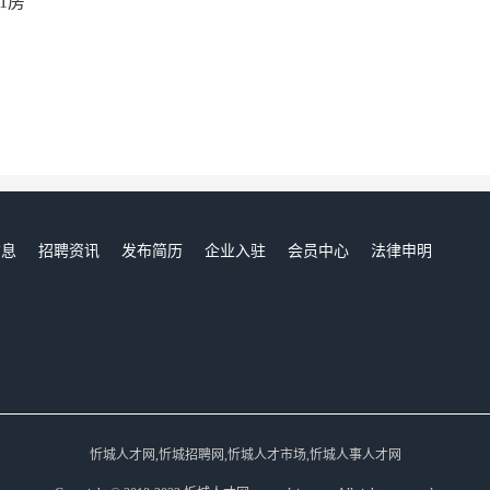
1房
信息
招聘资讯
发布简历
企业入驻
会员中心
法律申明
们
忻城人才网,忻城招聘网,忻城人才市场,忻城人事人才网