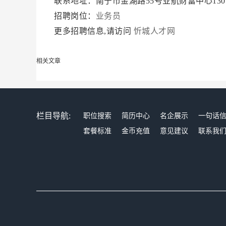
联系地址：南宁市金湖路55号业航财富中心130
招聘岗位：
业务员
更多招聘信息,请访问
忻城人才网
相关文章
栏目导航:
职位搜索
简历中心
名企展示
一句话
套餐标准
金币充值
意见建议
联系我